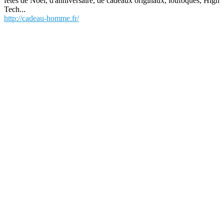
fêtes de Noel, d'anniversaire, de cadeaux originaux, loufoques, High
Tech...
http://cadeau-homme.fr/
L'univers des cadeaux dans un annuaire