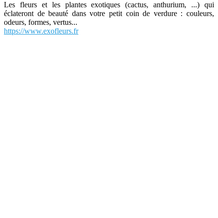
Les fleurs et les plantes exotiques (cactus, anthurium, ...) qui
éclateront de beauté dans votre petit coin de verdure : couleurs,
odeurs, formes, vertus...
https://www.exofleurs.fr
L'univers des cadeaux dans un annuaire